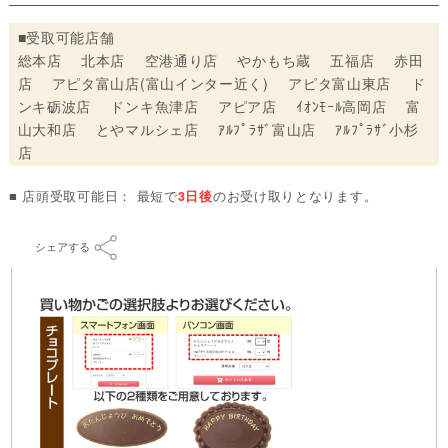
■受取可能店舗
総本店 北本店 空港通り店 やかもち蔵 五福店 赤田
店 アピタ富山店(富山インター近く) アピタ富山東店 ド
ンキ砺波店 ドンキ魚津店 アピア店 ｲｵﾝﾓｰﾙ高岡店 富
山大和店 とやマルシェ店 ｱﾙﾌﾟﾗｻﾞ富山店 ｱﾙﾌﾟﾗｻﾞ小杉
店
■ 店頭受取可能日： 最短で
3日後
のお受け取りとなります。
シェアする