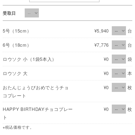
受取日
5号（15cm）
¥5,940
台
6号（18cm）
¥7,776
台
ロウソク 小（1袋5本入）
¥0
袋
ロウソク 大
¥0
本
おたんじょうびおめでとうチョ
¥0
枚
コプレート
HAPPY BIRTHDAYチョコプレー
¥0
枚
ト
※税込価格です。