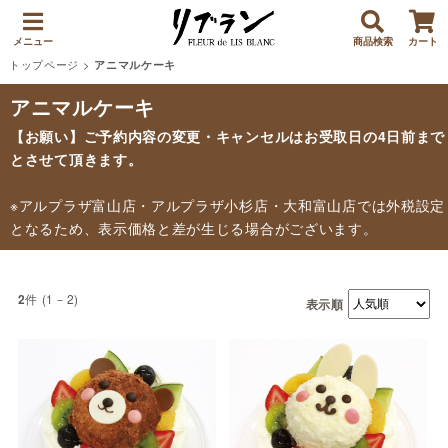
メニュー
商品検索
カート
トップページ
>
アニマルケーキ
アニマルケーキ
【お願い】ご予約内容の変更・キャンセルはお受取日の4日前まで
とさせて頂きます。
※アルプラザ富山店・アルプラザ小杉店・大和富山店では外税設定
となるため、表示価格と差が生じる場合がございます。
件 (1－2)
2
表示順