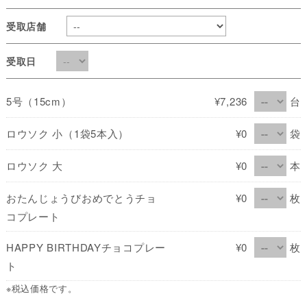
受取店舗
受取日
5号（15cm）
¥7,236
台
ロウソク 小（1袋5本入）
¥0
袋
ロウソク 大
¥0
本
おたんじょうびおめでとうチョ
¥0
枚
コプレート
HAPPY BIRTHDAYチョコプレー
¥0
枚
ト
※税込価格です。