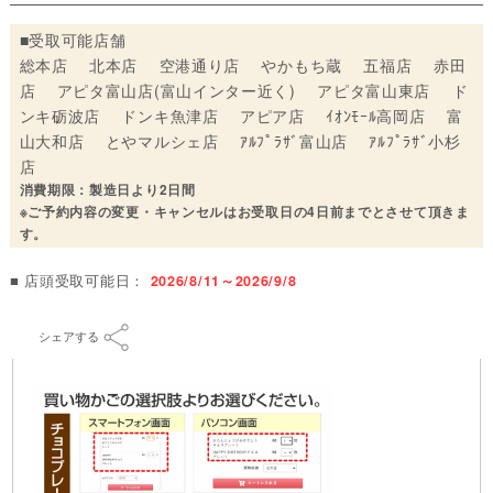
■受取可能店舗
総本店 北本店 空港通り店 やかもち蔵 五福店 赤田
店 アピタ富山店(富山インター近く) アピタ富山東店 ド
ンキ砺波店 ドンキ魚津店 アピア店 ｲｵﾝﾓｰﾙ高岡店 富
山大和店 とやマルシェ店 ｱﾙﾌﾟﾗｻﾞ富山店 ｱﾙﾌﾟﾗｻﾞ小杉
店
消費期限：製造日より2日間
※ご予約内容の変更・キャンセルはお受取日の4日前までとさせて頂きま
す。
■ 店頭受取可能日：
2026/8/11～2026/9/8
シェアする